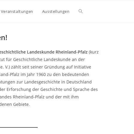
Website-
Veranstaltungen
Ausstellungen
Suche
n!
Geschichtliche Landeskunde Rheinland-Pfalz
(kurz
umschalten
titut für Geschichtliche Landeskunde an der
e. V.) zählt seit seiner Gründung auf Initiative
land-Pfalz im Jahr 1960 zu den bedeutenden
htungen zur Landesge­schichte in Deutschland
der Erforschung der Geschichte und Sprache des
andes Rheinland-Pfalz und der mit ihm
ndenen Gebiete.