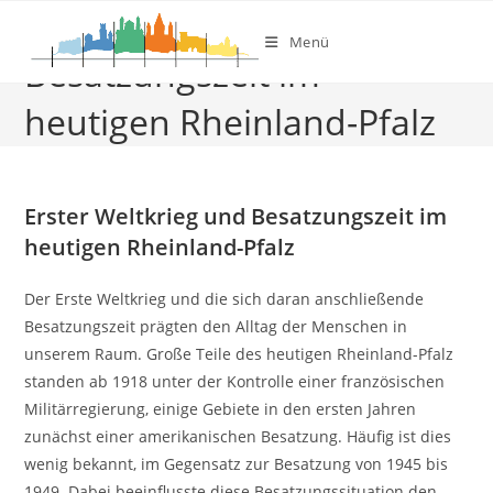
Erster Weltkrieg und
Zum
Inhalt
Menü
Besatzungszeit im
springen
heutigen Rheinland-Pfalz
Erster Weltkrieg und Besatzungszeit im
heutigen Rheinland-Pfalz
Der Erste Weltkrieg und die sich daran anschließende
Besatzungszeit prägten den Alltag der Menschen in
unserem Raum. Große Teile des heutigen Rheinland-Pfalz
standen ab 1918 unter der Kontrolle einer französischen
Militärregierung, einige Gebiete in den ersten Jahren
zunächst einer amerikanischen Besatzung. Häufig ist dies
wenig bekannt, im Gegensatz zur Besatzung von 1945 bis
1949. Dabei beeinflusste diese Besatzungssituation den