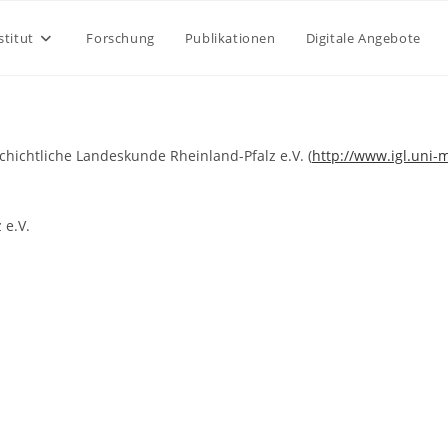
stitut
Forschung
Publikationen
Digitale Angebote
schichtliche Landeskunde Rheinland-Pfalz e.V. (
http://www.igl.uni-
 e.V.