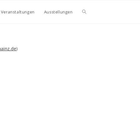
Website-
Veranstaltungen
Ausstellungen
Suche
mainz.de
)
umschalten