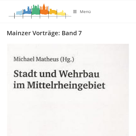
Mainzer Vorträge: Band 7
Zum
Inhalt
Menü
springen
Mainzer Vorträge: Band 7